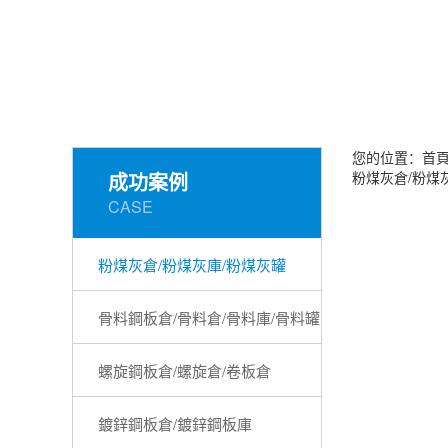
您的位置：
首頁
成功案例
粉煤灰倉/粉煤
CASE
粉煤灰倉/粉煤灰庫/粉煤灰罐
骨料鋼板倉/骨料倉/骨料庫/骨料罐
螺旋鋼板倉/螺旋倉/卷板倉
鍍鋅鋼板倉/鍍鋅鋼板庫