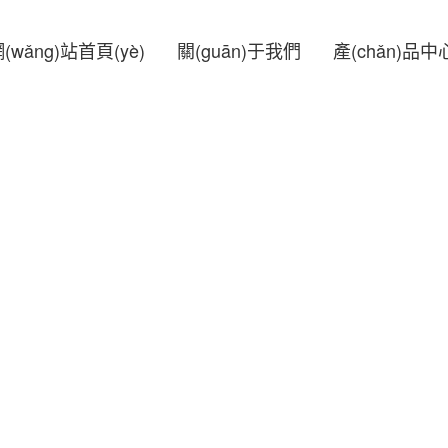
(wǎng)站首頁(yè)
關(guān)于我們
產(chǎn)品中