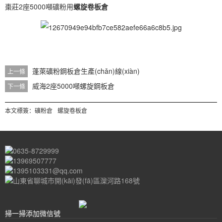
棗莊2座5000噸礦粉用
螺旋卷板倉
蓬萊礦粉鋼板倉生產(chǎn)線(xiàn)
上一條
威海2座5000噸螺旋鋼板倉
下一條
本文標簽：
礦粉倉
螺旋卷板倉
0635-8729999
13969507777
1395103331@qq.com
山東省聊城市開(kāi)發(fā)區灤河路168號
掃一掃添加微信號