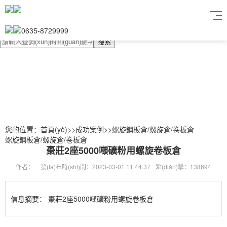
0635-8729999
搜索
您的位置：
首頁(yè)
>>
成功案例
>>
螺旋鋼板倉/螺旋倉/卷板倉
螺旋鋼板倉/螺旋倉/卷板倉
棗莊2座5000噸礦粉用螺旋卷板倉
作者：
發(fā)布時(shí)間：2023-03-01 11:44:37
點(diǎn)擊：138694
信息摘要：
棗莊2座5000噸礦粉用螺旋卷板倉