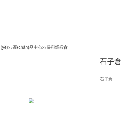
(yè)
>>
產(chǎn)品中心
>>
骨料鋼板倉
石子倉
石子倉