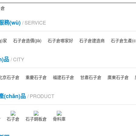
子倉
)服務(wù)
/ SERVICE
g)家
石子倉造價(jià)
石子倉哪家好
石子倉建造商
石子倉生產(ch
n)品
/ CITY
北京石子倉
重慶石子倉
福建石子倉
甘肅石子倉
廣東石子倉
產(chǎn)品
/ PRODUCT
倉
石子倉
石子鋼板倉
骨料庫