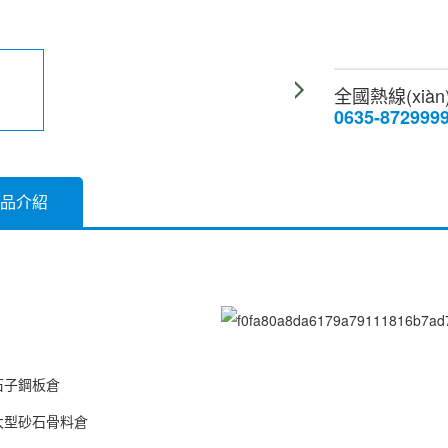
全國熱線(xiàn
0635-872999
n)品介紹
石子鋼板倉
大型砂石骨料倉