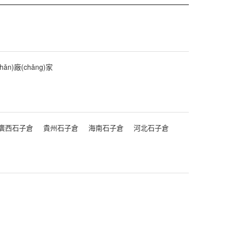
ǎn)廠(chǎng)家
廣西石子倉
貴州石子倉
海南石子倉
河北石子倉