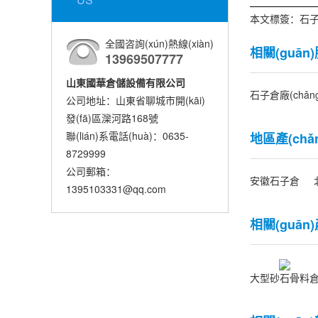
本文標簽：
石
全國咨詢(xún)熱線(xiàn)
相關(guān
13969507777
山東國華倉儲設備有限公司
石子倉廠(chǎn
公司地址：山東省聊城市開(kāi)
發(fā)區灤河路168號
聯(lián)系電話(huà)：0635-
地區產(chǎ
8729999
公司郵箱：
安徽石子倉
1395103331@qq.com
相關(guān)
大型砂石骨料