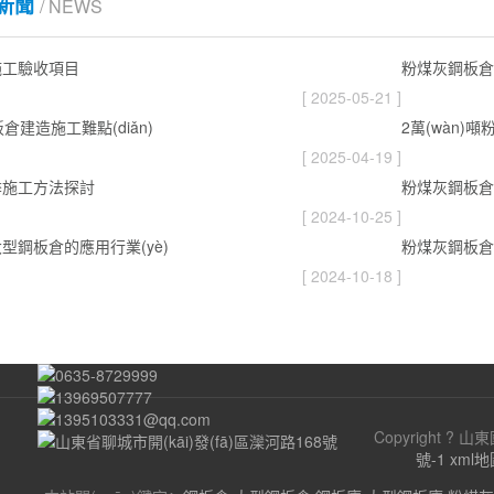
)新聞
/ NEWS
施工驗收項目
粉煤灰鋼板倉
[ 2025-05-21 ]
板倉建造施工難點(diǎn)
2萬(wàn)
[ 2025-04-19 ]
季施工方法探討
粉煤灰鋼板倉
[ 2024-10-25 ]
型鋼板倉的應用行業(yè)
粉煤灰鋼板倉
[ 2024-10-18 ]
0635-8729999
13969507777
1395103331@qq.com
Copyright 
山東省聊城市開(kāi)發(fā)區灤河路168號
號-1
xml地