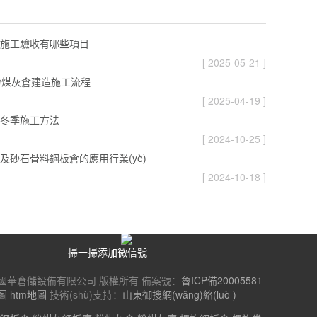
施工驗收有哪些項目
[ 2025-05-21 ]
噸粉煤灰倉建造施工流程
[ 2025-04-19 ]
冬季施工方法
[ 2024-10-25 ]
及砂石骨料鋼板倉的應用行業(yè)
[ 2024-10-18 ]
掃一掃添加微信號
? 山東國華倉儲設備有限公司 版權所有 備案號：
魯ICP備20005581
圖
htm地圖
技術(shù)支持：
山東御搜網(wǎng)絡(luò )