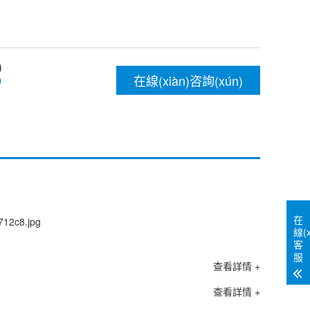
)
在線(xiàn)咨詢(xún)
9
在
線(x
客
服
查看詳情 +
查看詳情 +