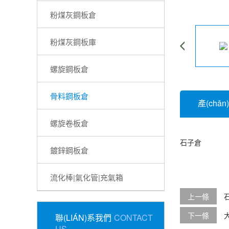
粉煤灰鋼板倉
粉煤灰鋼板庫
螺旋鋼板倉
骨料鋼板倉
產(chǎ
螺旋卷板倉
石子倉
鍍鋅鋼板倉
流化棒|氣化管|充氣箱
上一條
下一條
聯(LIÁN)系我們
CONTACT
US