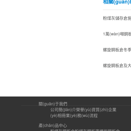
相關(guān
粉煤灰儲存倉
1萬(wàn)噸鋼
螺旋鋼板倉冬
螺旋鋼板倉及大
關(guān)于我們
公司簡(jiǎn)介
榮譽(yù)資質(zhì)
企業
(yè)相冊
業(yè)務(wù)流程
產(chǎn)品中心