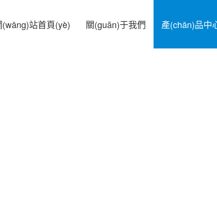
(wǎng)站首頁(yè)
關(guān)于我們
產(chǎn)品中